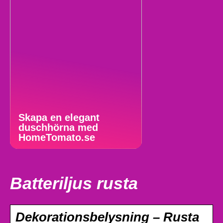
Skapa en elegant
duschhörna med
HomeTomato.se
Batteriljus rusta
Dekorationsbelysning – Rusta