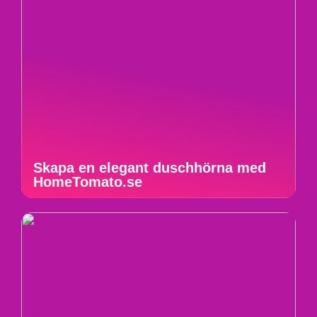
Skapa en elegant duschhörna med
HomeTomato.se