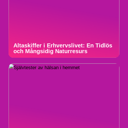
Altaskiffer i Erhvervslivet: En Tidlös
och Mångsidig Naturresurs