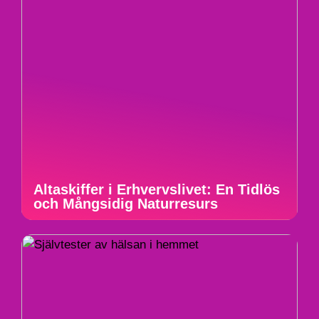
Altaskiffer i Erhvervslivet: En Tidlös
och Mångsidig Naturresurs