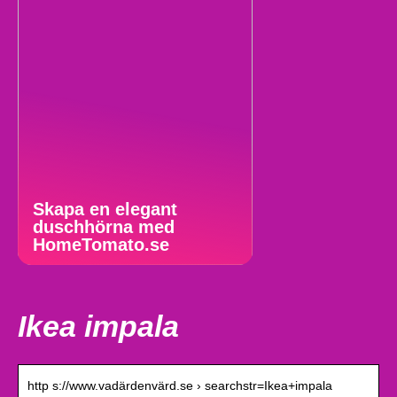
Skapa en elegant
duschhörna med
HomeTomato.se
Ikea impala
http s://www.vadärdenvärd.se › searchstr=Ikea+impala