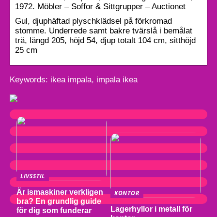
1972. Möbler – Soffor & Sittgrupper – Auctionet
Gul, djuphäftad plyschklädsel på förkromad
stomme. Underrede samt bakre tvärslå i bemålat
trä, längd 205, höjd 54, djup totalt 104 cm, sitthöjd
25 cm
Keywords: ikea impala, impala ikea
LIVSSTIL
Är ismaskiner verkligen
KONTOR
bra? En grundlig guide
Lagerhyllor i metall för
för dig som funderar