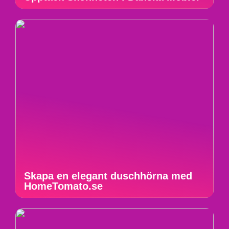
Skapa en elegant duschhörna med
HomeTomato.se