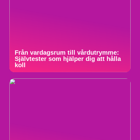
Från vardagsrum till vårdutrymme:
Självtester som hjälper dig att hålla
koll