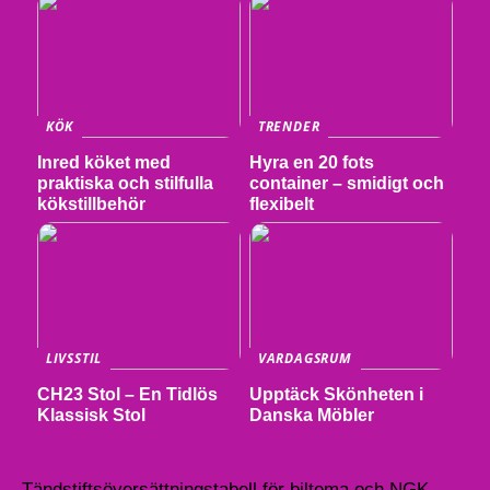
KÖK
TRENDER
Inred köket med
Hyra en 20 fots
praktiska och stilfulla
container – smidigt och
kökstillbehör
flexibelt
LIVSSTIL
VARDAGSRUM
CH23 Stol – En Tidlös
Upptäck Skönheten i
Klassisk Stol
Danska Möbler
Tändstiftsöversättningstabell för biltema och NGK –