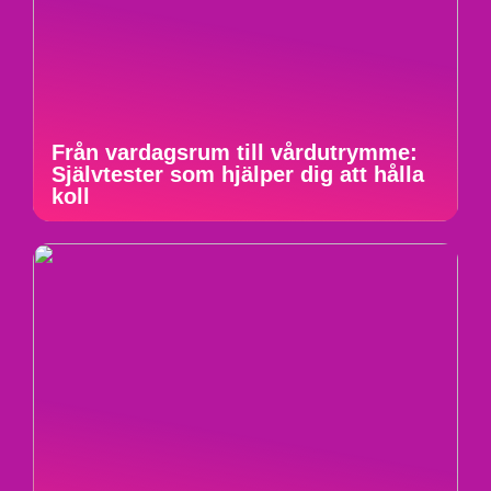
Från vardagsrum till vårdutrymme:
Självtester som hjälper dig att hålla
koll