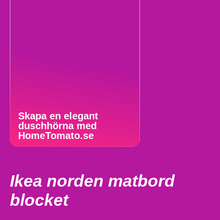
Skapa en elegant
duschhörna med
HomeTomato.se
Ikea norden matbord
blocket