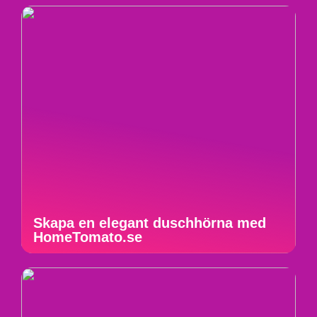
Skapa en elegant duschhörna med
HomeTomato.se