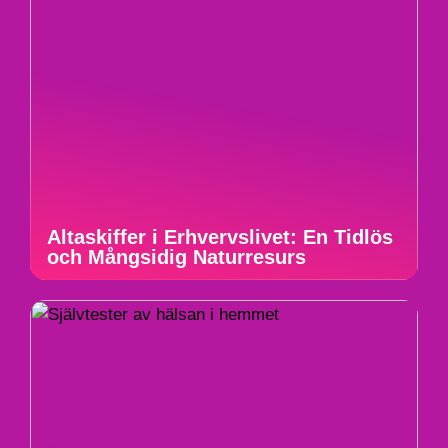
Altaskiffer i Erhvervslivet: En Tidlös
och Mångsidig Naturresurs