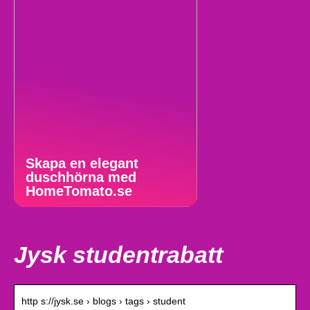
Skapa en elegant
duschhörna med
HomeTomato.se
Jysk studentrabatt
http s://jysk.se › blogs › tags › student