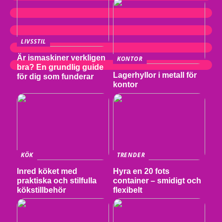
LIVSSTIL
Är ismaskiner verkligen
KONTOR
bra? En grundlig guide
Lagerhyllor i metall för
för dig som funderar
kontor
KÖK
TRENDER
Inred köket med
Hyra en 20 fots
praktiska och stilfulla
container – smidigt och
kökstillbehör
flexibelt