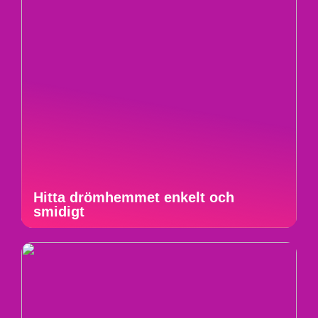
Hitta drömhemmet enkelt och
smidigt