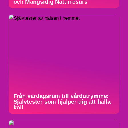
och Mångsidig Naturresurs
Från vardagsrum till vårdutrymme:
Självtester som hjälper dig att hålla
koll