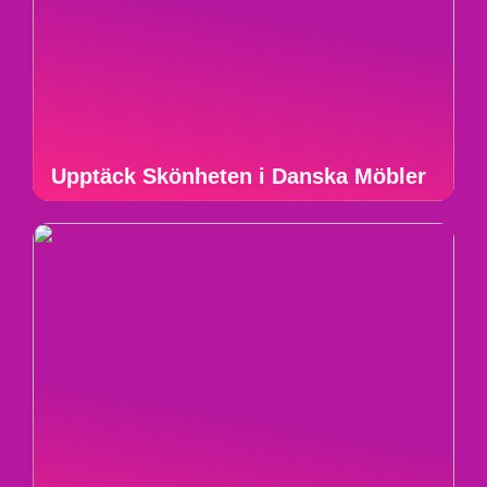
Upptäck Skönheten i Danska Möbler