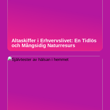
Altaskiffer i Erhvervslivet: En Tidlös
och Mångsidig Naturresurs