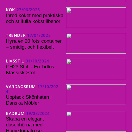
KÖK
27/06/2025
Inred köket med praktiska
och stilfulla kökstillbehör
TRENDER
17/01/2025
Hyra en 20 fots container
– smidigt och flexibelt
LIVSSTIL
31/10/2024
CH23 Stol – En Tidlös
Klassisk Stol
VARDAGSRUM
17/10/202
4
Upptäck Skönheten i
Danska Möbler
BADRUM
19/08/2024
Skapa en elegant
duschhörna med
HomeTomato.se