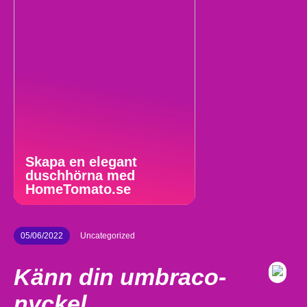
Skapa en elegant
duschhörna med
HomeTomato.se
05/06/2022
Uncategorized
Känn din umbraco-
nyckel