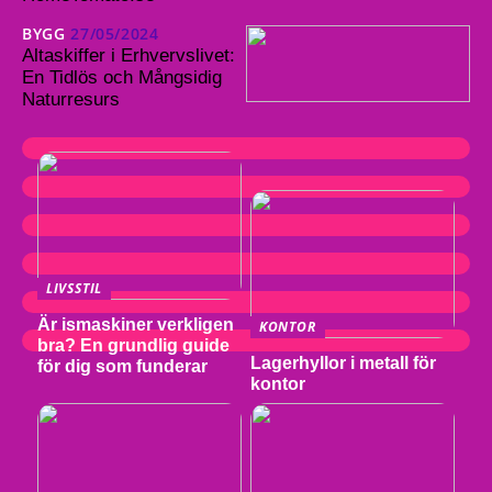
BYGG
27/05/2024
Altaskiffer i Erhvervslivet:
En Tidlös och Mångsidig
Naturresurs
LIVSSTIL
Är ismaskiner verkligen
KONTOR
bra? En grundlig guide
Lagerhyllor i metall för
för dig som funderar
kontor