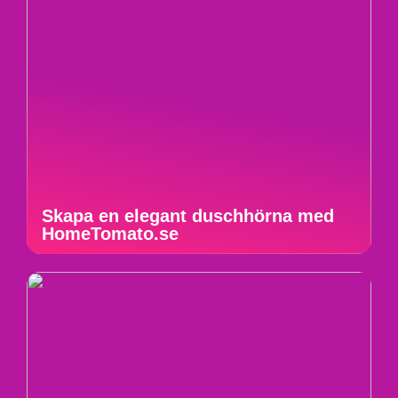
Skapa en elegant duschhörna med
HomeTomato.se