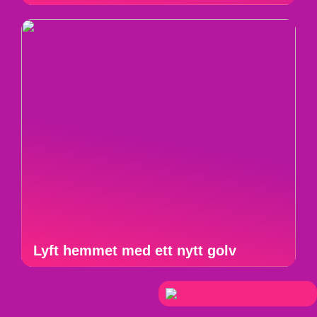
Lyft hemmet med ett nytt golv