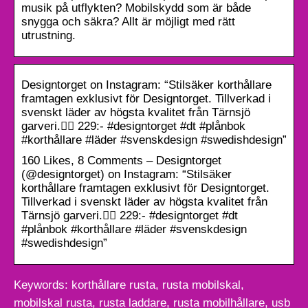
musik på utflykten? Mobilskydd som är både
snygga och säkra? Allt är möjligt med rätt
utrustning.
Designtorget on Instagram: “Stilsäker korthållare
framtagen exklusivt för Designtorget. Tillverkad i
svenskt läder av högsta kvalitet från Tärnsjö
garveri.👌🏻 229:- #designtorget #dt #plånbok
#korthållare #läder #svenskdesign #swedishdesign”
160 Likes, 8 Comments – Designtorget
(@designtorget) on Instagram: “Stilsäker
korthållare framtagen exklusivt för Designtorget.
Tillverkad i svenskt läder av högsta kvalitet från
Tärnsjö garveri.👌🏻 229:- #designtorget #dt
#plånbok #korthållare #läder #svenskdesign
#swedishdesign”
Keywords: korthållare rusta, rusta mobilskal,
mobilskal rusta, rusta laddare, rusta mobilhållare, usb