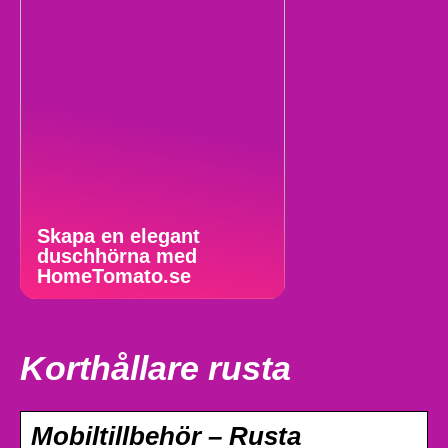
Skapa en elegant
duschhörna med
HomeTomato.se
Korthållare rusta
Mobiltillbehör – Rusta