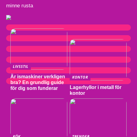
minne rusta
LIVSSTIL
Är ismaskiner verkligen
KONTOR
bra? En grundlig guide
Lagerhyllor i metall för
för dig som funderar
kontor
KÖK
TRENDER