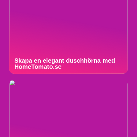
Skapa en elegant duschhörna med
HomeTomato.se