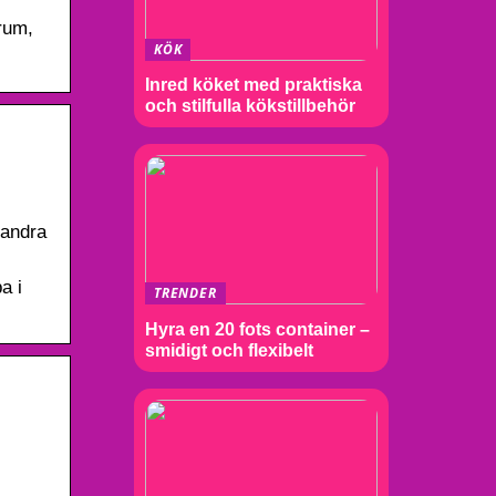
rum,
KÖK
Inred köket med praktiska
och stilfulla kökstillbehör
 andra
a i
TRENDER
Hyra en 20 fots container –
smidigt och flexibelt