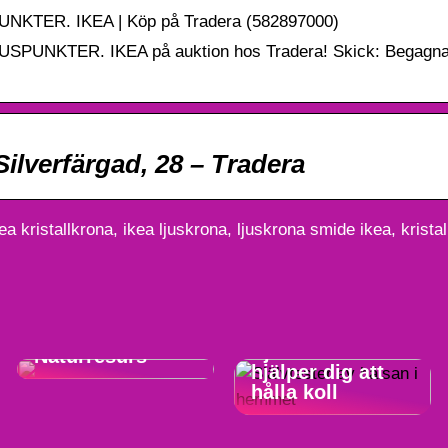
TER. IKEA | Köp på Tradera (582897000)
UNKTER. IKEA på auktion hos Tradera! Skick: Begagn
Silverfärgad, 28 – Tradera
ea kristallkrona, ikea ljuskrona, ljuskrona smide ikea, krist
Altaskiffer i
Från vardagsrum
Erhvervslivet:
till
En Tidlös och
vårdutrymme:
Mångsidig
Självtester som
Naturresurs
hjälper dig att
hålla koll