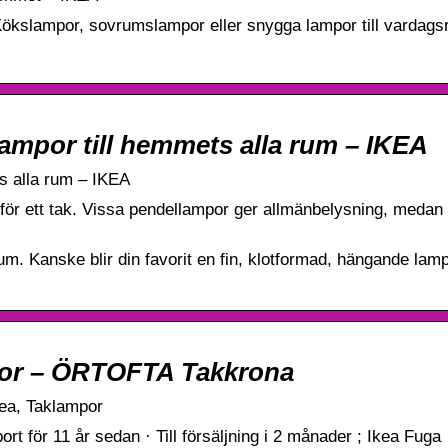
. Kökslampor, sovrumslampor eller snygga lampor till vardags
mpor till hemmets alla rum – IKEA
s alla rum – IKEA
 för ett tak. Vissa pendellampor ger allmänbelysning, medan
um. Kanske blir din favorit en fin, klotformad, hängande lamp
mpor – ÖRTOFTA Takkrona
kea, Taklampor
bort för 11 år sedan · Till försäljning i 2 månader ; Ikea Fuga