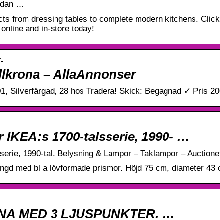
sedan …
cts from dressing tables to complete modern kitchens. Click
 online and in-store today!
of-…
allkrona – AllaAnnonser
1, Silverfärgad, 28 hos Tradera! Skick: Begagnad ✓ Pris 20
IKEA:s 1700-talsserie, 1990- …
erie, 1990-tal. Belysning & Lampor – Taklampor – Auctione
ngd med bl a lövformade prismor. Höjd 75 cm, diameter 43 
A MED 3 LJUSPUNKTER. …