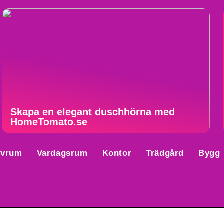
Skapa en elegant duschhörna med
HomeTomato.se
ovrum
Vardagsrum
Kontor
Trädgård
Bygg