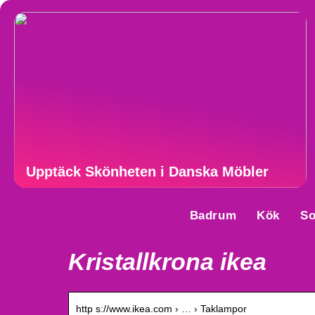
Upptäck Skönheten i Danska Möbler
Badrum
Kök
S
Kristallkrona ikea
http s://www.ikea.com › … › Taklampor