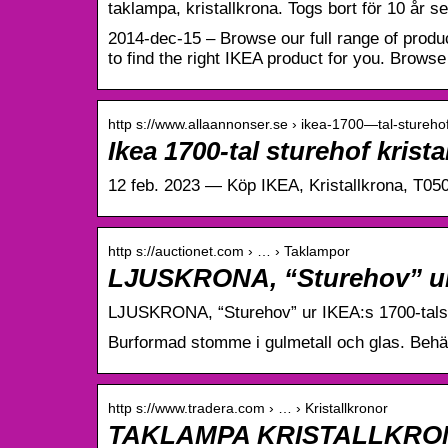
taklampa, kristallkrona. Togs bort för 10 år 
2014-dec-15 – Browse our full range of produ
to find the right IKEA product for you. Browse
http s://www.allaannonser.se › ikea-1700—tal-stureh
Ikea 1700-tal sturehof krist
12 feb. 2023 — Köp IKEA, Kristallkrona, T050
http s://auctionet.com › … › Taklampor
LJUSKRONA, “Sturehov” ur 
LJUSKRONA, “Sturehov” ur IKEA:s 1700-talss
Burformad stomme i gulmetall och glas. Behä
http s://www.tradera.com › … › Kristallkronor
TAKLAMPA KRISTALLKRON