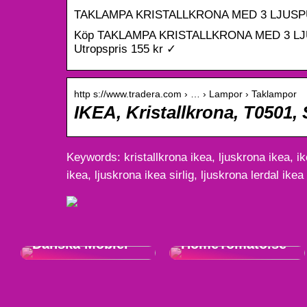
TAKLAMPA KRISTALLKRONA MED 3 LJUSPUNK
Köp TAKLAMPA KRISTALLKRONA MED 3 LJUSP
Utropspris 155 kr ✓
http s://www.tradera.com › … › Lampor › Taklampor
IKEA, Kristallkrona, T0501, 
Keywords: kristallkrona ikea, ljuskrona ikea, ik
ikea, ljuskrona ikea sirlig, ljuskrona lerdal ikea
Upptäck
Skapa en elegant
Skönheten i
duschhörna med
Danska Möbler
HomeTomato.se