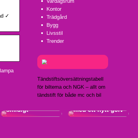
Vardagsrum
Kontor
ad ✓
Trädgård
Bygg
Livsstil
Trender
allampa
Tändstiftsöversättningstabell
för biltema och NGK – allt om
Hitta
tändstift för både mc och bil
drömhemmet
enkelt och
Lyft hemmet
smidigt
med ett nytt golv