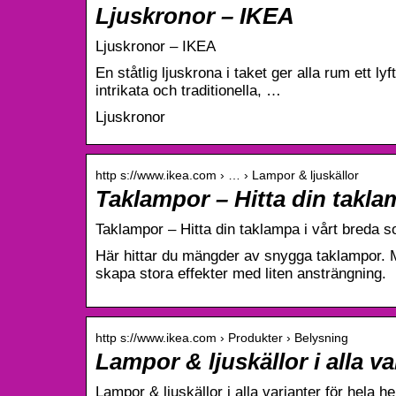
Ljuskronor – IKEA
Ljuskronor – IKEA
En ståtlig ljuskrona i taket ger alla rum ett ly
intrikata och traditionella, …
Ljuskronor
http s://www.ikea.com › … › Lampor & ljuskällor
Taklampor – Hitta din takla
Taklampor – Hitta din taklampa i vårt breda s
Här hittar du mängder av snygga taklampor. 
skapa stora effekter med liten ansträngning.
http s://www.ikea.com › Produkter › Belysning
Lampor & ljuskällor i alla v
Lampor & ljuskällor i alla varianter för hela