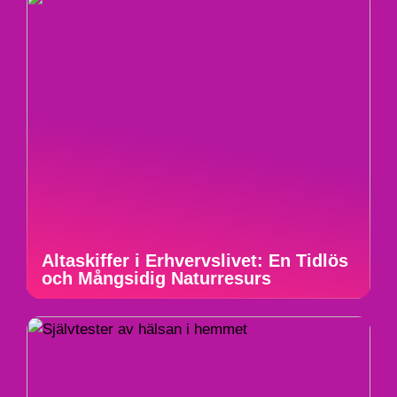
Altaskiffer i Erhvervslivet: En Tidlös
och Mångsidig Naturresurs