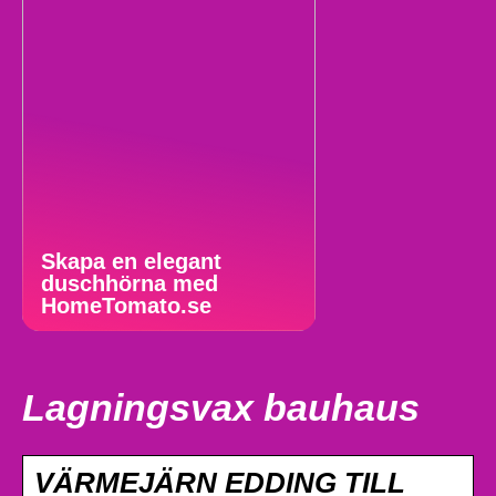
Skapa en elegant
duschhörna med
HomeTomato.se
Lagningsvax bauhaus
VÄRMEJÄRN EDDING TILL