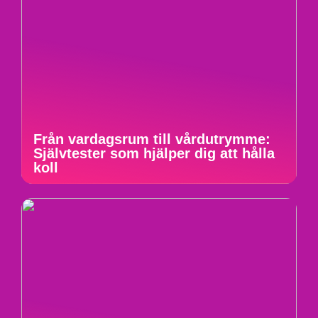
Från vardagsrum till vårdutrymme:
Självtester som hjälper dig att hålla
koll