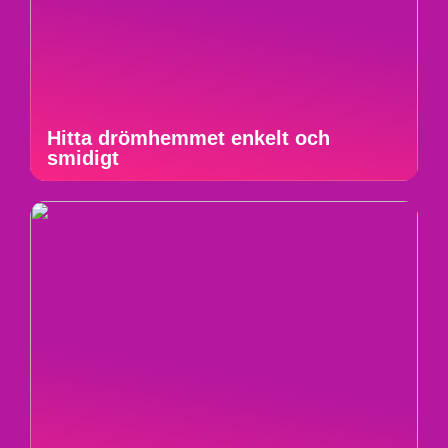
Hitta drömhemmet enkelt och
smidigt