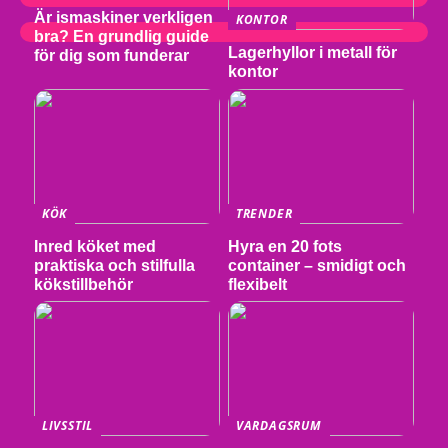
Är ismaskiner verkligen
KONTOR
bra? En grundlig guide
Lagerhyllor i metall för
för dig som funderar
kontor
KÖK
TRENDER
Inred köket med
Hyra en 20 fots
praktiska och stilfulla
container – smidigt och
kökstillbehör
flexibelt
LIVSSTIL
VARDAGSRUM