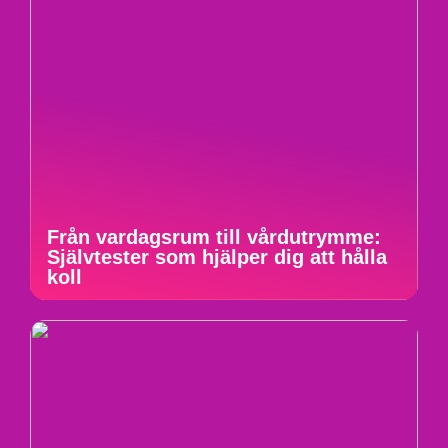
Från vardagsrum till vårdutrymme:
Självtester som hjälper dig att hålla
koll