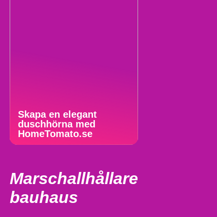
Skapa en elegant
duschhörna med
HomeTomato.se
Marschallhållare
bauhaus