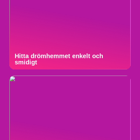
Hitta drömhemmet enkelt och
smidigt