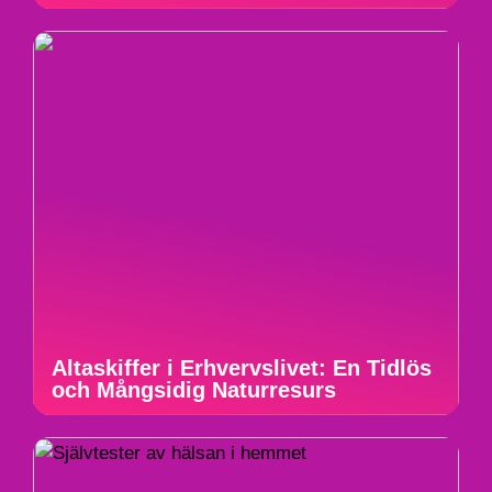
Altaskiffer i Erhvervslivet: En Tidlös
och Mångsidig Naturresurs