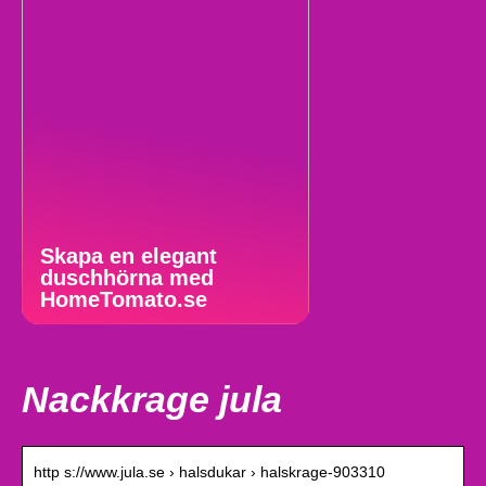
Skapa en elegant
duschhörna med
HomeTomato.se
Nackkrage jula
http s://www.jula.se › halsdukar › halskrage-903310