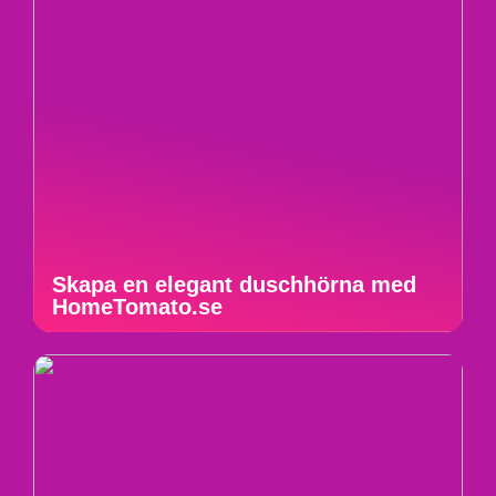
Skapa en elegant duschhörna med
HomeTomato.se