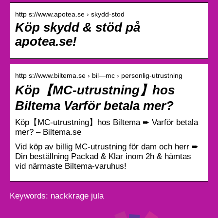
http s://www.apotea.se › skydd-stod
Köp skydd & stöd på
apotea.se!
http s://www.biltema.se › bil—mc › personlig-utrustning
Köp【MC-utrustning】hos
Biltema Varför betala mer?
Köp【MC-utrustning】hos Biltema ➨ Varför betala
mer? – Biltema.se
Vid köp av billig MC-utrustning för dam och herr ➨
Din beställning Packad & Klar inom 2h & hämtas
vid närmaste Biltema-varuhus!
Keywords: nackkrage jula