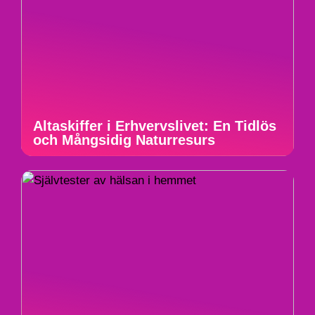
Altaskiffer i Erhvervslivet: En Tidlös
och Mångsidig Naturresurs