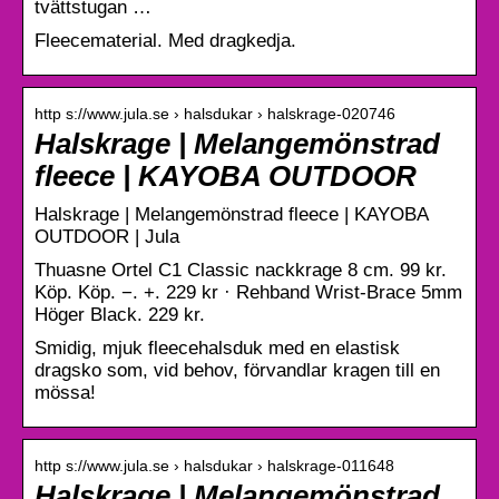
tvättstugan …
Fleecematerial. Med dragkedja.
http s://www.jula.se › halsdukar › halskrage-020746
Halskrage | Melangemönstrad
fleece | KAYOBA OUTDOOR
Halskrage | Melangemönstrad fleece | KAYOBA
OUTDOOR | Jula
Thuasne Ortel C1 Classic nackkrage 8 cm. 99 kr.
Köp. Köp. −. +. 229 kr · Rehband Wrist-Brace 5mm
Höger Black. 229 kr.
Smidig, mjuk fleecehalsduk med en elastisk
dragsko som, vid behov, förvandlar kragen till en
mössa!
http s://www.jula.se › halsdukar › halskrage-011648
Halskrage | Melangemönstrad