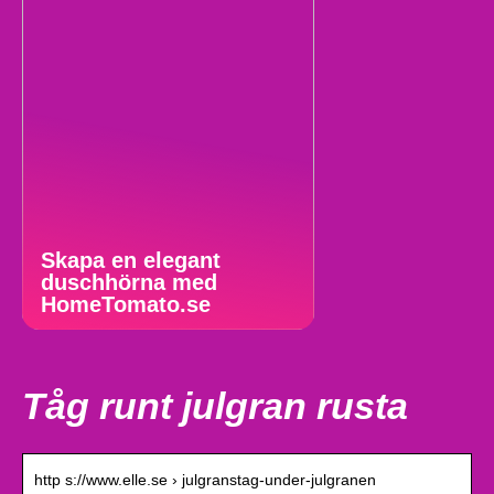
Skapa en elegant
duschhörna med
HomeTomato.se
Tåg runt julgran rusta
http s://www.elle.se › julgranstag-under-julgranen