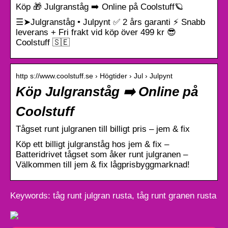
Köp 🎁 Julgranståg ➡️ Online på Coolstuff🪐
☰➤Julgranståg • Julpynt ✅ 2 års garanti ⚡️ Snabb
leverans + Fri frakt vid köp över 499 kr 😎
Coolstuff 🇸🇪
http s://www.coolstuff.se › Högtider › Jul › Julpynt
Köp Julgranståg ➡️ Online på
Coolstuff
Tågset runt julgranen till billigt pris – jem & fix
Köp ett billigt julgranståg hos jem & fix –
Batteridrivet tågset som åker runt julgranen –
Välkommen till jem & fix lågprisbyggmarknad!
Keywords: tåg runt julgran rusta, tåg runt granen rusta