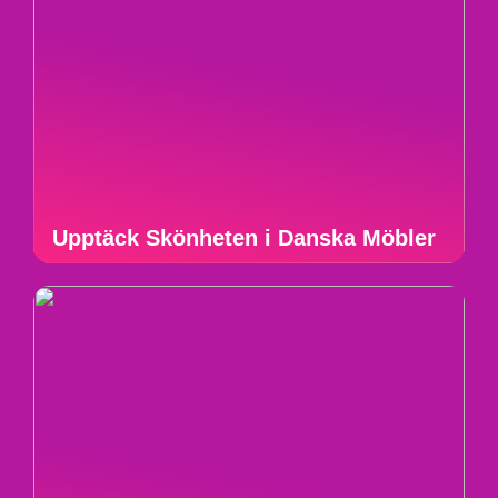
Upptäck Skönheten i Danska Möbler