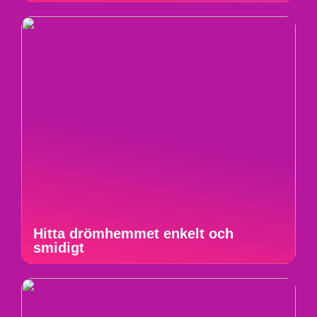
Hitta drömhemmet enkelt och
smidigt