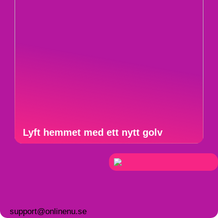
Lyft hemmet med ett nytt golv
support@onlinenu.se