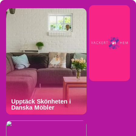
Upptäck Skönheten i
Danska Möbler