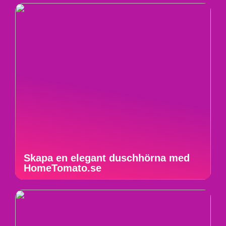
Skapa en elegant duschhörna med
HomeTomato.se