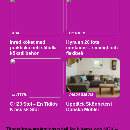
KÖK
TRENDER
Inred köket med
Hyra en 20 fots
praktiska och stilfulla
container – smidigt och
kökstillbehör
flexibelt
LIVSSTIL
VARDAGSRUM
CH23 Stol – En Tidlös
Upptäck Skönheten i
Klassisk Stol
Danska Möbler
Tändstiftsöversättningstabell för biltema och NGK –