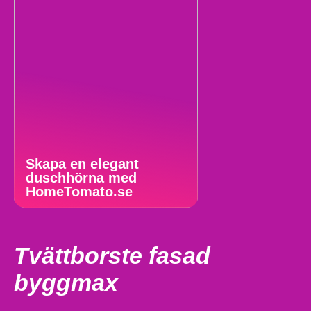
Skapa en elegant
duschhörna med
HomeTomato.se
Tvättborste fasad
byggmax