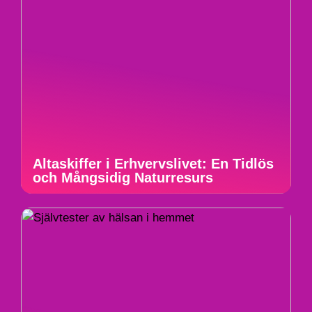
Altaskiffer i Erhvervslivet: En Tidlös
och Mångsidig Naturresurs