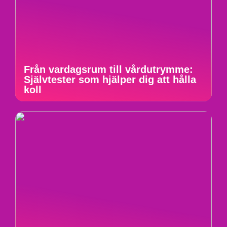
Från vardagsrum till vårdutrymme:
Självtester som hjälper dig att hålla
koll