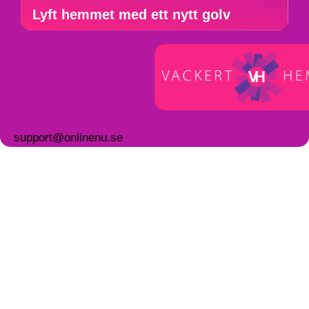
Lyft hemmet med ett nytt golv
support@onlinenu.se