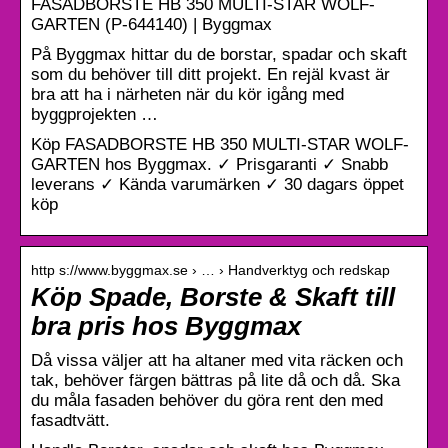
FASADBORSTE HB 350 MULTI-STAR WOLF-
GARTEN (P-644140) | Byggmax
På Byggmax hittar du de borstar, spadar och skaft
som du behöver till ditt projekt. En rejäl kvast är
bra att ha i närheten när du kör igång med
byggprojekten …
Köp FASADBORSTE HB 350 MULTI-STAR WOLF-
GARTEN hos Byggmax. ✓ Prisgaranti ✓ Snabb
leverans ✓ Kända varumärken ✓ 30 dagars öppet
köp
http s://www.byggmax.se › … › Handverktyg och redskap
Köp Spade, Borste & Skaft till
bra pris hos Byggmax
Då vissa väljer att ha altaner med vita räcken och
tak, behöver färgen bättras på lite då och då. Ska
du måla fasaden behöver du göra rent den med
fasadtvätt.