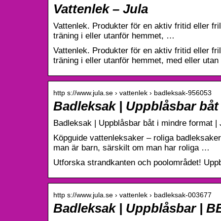
Vattenlek – Jula
Vattenlek. Produkter för en aktiv fritid eller f
träning i eller utanför hemmet, …
Vattenlek. Produkter för en aktiv fritid eller f
träning i eller utanför hemmet, med eller utan
http s://www.jula.se › vattenlek › badleksak-956053
Badleksak | Uppblåsbar båt 
Badleksak | Uppblåsbar båt i mindre format | J
Köpguide vattenleksaker – roliga badleksaker f
man är barn, särskilt om man har roliga …
Utforska strandkanten och poolområdet! Uppb
http s://www.jula.se › vattenlek › badleksak-003677
Badleksak | Uppblåsbar | B