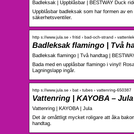
Badleksak | Uppblåsbar | BESTWAY Duck ride
Uppblåsbar badleksak som har formen av en g
säkerhetsventiler.
http s://www.jula.se › fritid › bad-och-strand › vattenle
Badleksak flamingo | Två 
Badleksak flamingo | Två handtag | BESTWAY
Bada med en upplåsbar flamingo i vinyl! Rosa 
Lagningslapp ingår.
http s://www.jula.se › bat › tubes › vattenring-650387
Vattenring | KAYOBA – Jula
Vattenring | KAYOBA | Jula
Det är omåttligt mycket roligare att åka bak
handtag.