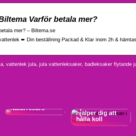
ltema Varför betala mer?
etala mer? – Biltema.se
vattenlek ➨ Din beställning Packad & Klar inom 2h & hämtas
, vattenlek jula, jula vattenleksaker, badleksaker flytande ju
Altaskiffer i
Från vardagsrum
Erhvervslivet:
till
En Tidlös och
vårdutrymme:
Mångsidig
Självtester som
Naturresurs
hjälper dig att
hålla koll