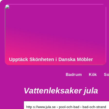
Upptäck Skönheten i Danska Möbler
Badrum
Kök
S
Vattenleksaker jula
http s://www.jula.se › pool-och-bad › bad-och-strand