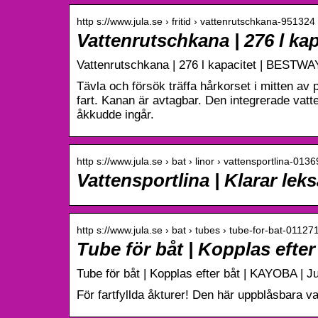
http s://www.jula.se › fritid › vattenrutschkana-951324
Vattenrutschkana | 276 l ka
Vattenrutschkana | 276 l kapacitet | BESTWAY
Tävla och försök träffa hårkorset i mitten av
fart. Kanan är avtagbar. Den integrerade va
åkkudde ingår.
http s://www.jula.se › bat › linor › vattensportlina-013
Vattensportlina | Klarar lek
http s://www.jula.se › bat › tubes › tube-for-bat-01127
Tube för båt | Kopplas efte
Tube för båt | Kopplas efter båt | KAYOBA | J
För fartfyllda åkturer! Den här uppblåsbara va