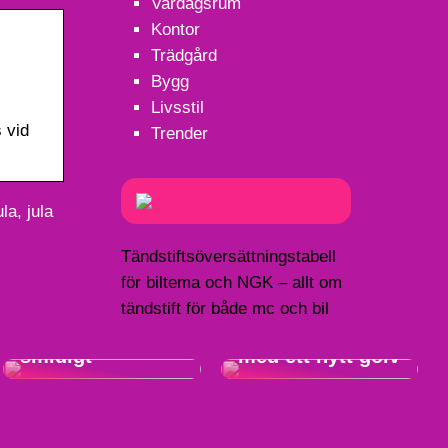
Vardagsrum
Kontor
Trädgård
Bygg
Livsstil
 vid
Trender
la, jula
Tändstiftsöversättningstabell
för biltema och NGK – allt om
Hitta
tändstift för både mc och bil
drömhemmet
enkelt och
Lyft hemmet
smidigt
med ett nytt golv