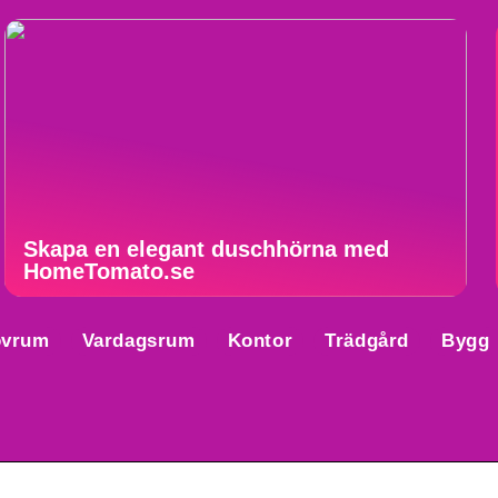
Skapa en elegant duschhörna med
HomeTomato.se
ovrum
Vardagsrum
Kontor
Trädgård
Bygg