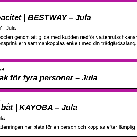
pacitet | BESTWAY – Jula
 | Jula
 poolen genom att glida med kudden nedför vattenrutschkanan 
ttensprinklern sammankopplas enkelt med din trädgårdsslang
699
sak för fyra personer – Jula
1
r båt | KAYOBA – Jula
ula
ttenringen har plats för en person och kopplas efter lämplig 