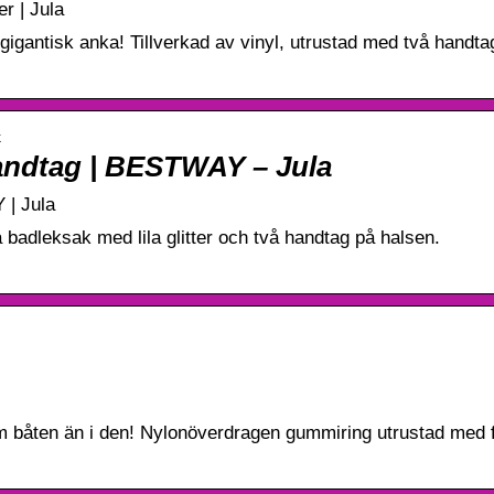
r | Jula
igantisk anka! Tillverkad av vinyl, utrustad med två handt
k
handtag | BESTWAY – Jula
 | Jula
badleksak med lila glitter och två handtag på halsen.
om båten än i den! Nylonöverdragen gummiring utrustad med 