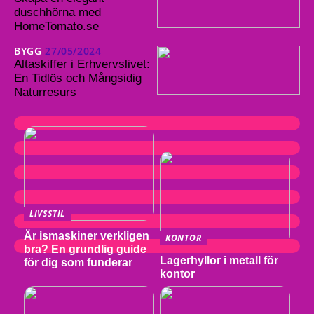
duschhörna med
HomeTomato.se
BYGG
27/05/2024
Altaskiffer i Erhvervslivet:
En Tidlös och Mångsidig
Naturresurs
LIVSSTIL
Är ismaskiner verkligen
KONTOR
bra? En grundlig guide
Lagerhyllor i metall för
för dig som funderar
kontor