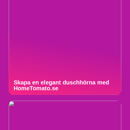
Skapa en elegant duschhörna med
HomeTomato.se