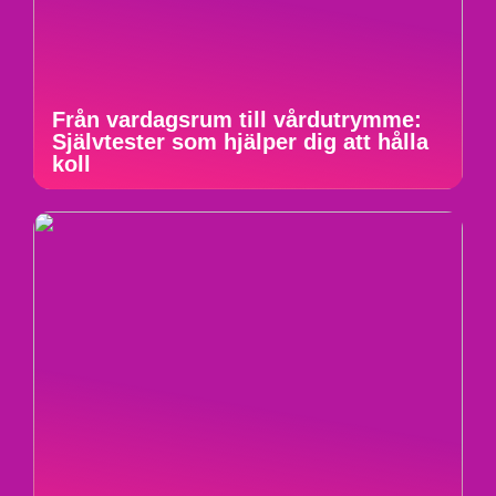
Från vardagsrum till vårdutrymme:
Självtester som hjälper dig att hålla
koll