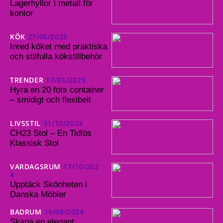
Lagerhyllor i metall för
kontor
KÖK
27/06/2025
Inred köket med praktiska
och stilfulla kökstillbehör
TRENDER
17/01/2025
Hyra en 20 fots container
– smidigt och flexibelt
LIVSSTIL
31/10/2024
CH23 Stol – En Tidlös
Klassisk Stol
VARDAGSRUM
17/10/202
4
Upptäck Skönheten i
Danska Möbler
BADRUM
19/08/2024
Skapa en elegant