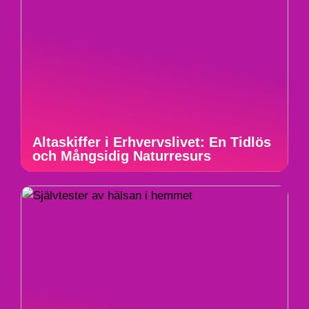
Altaskiffer i Erhvervslivet: En Tidlös
och Mångsidig Naturresurs