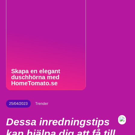
Skapa en elegant
duschhörna med
HomeTomato.se
25/04/2023
Trender
Dessa inredningstips
kan hjälpa dig att få till